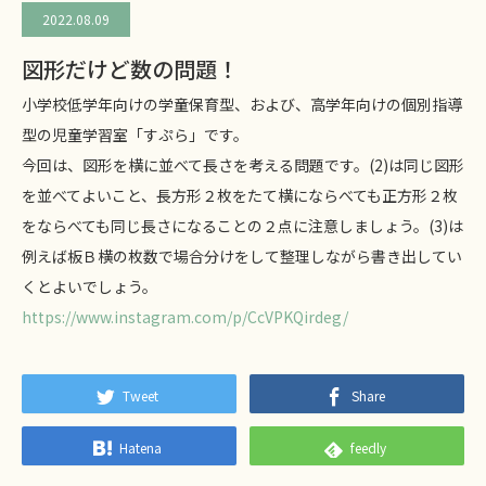
2022.08.09
図形だけど数の問題！
小学校低学年向けの学童保育型、および、高学年向けの個別指導
型の児童学習室「すぷら」です。
今回は、図形を横に並べて長さを考える問題です。(2)は同じ図形
を並べてよいこと、長方形２枚をたて横にならべても正方形２枚
をならべても同じ長さになることの２点に注意しましょう。(3)は
例えば板Ｂ横の枚数で場合分けをして整理しながら書き出してい
くとよいでしょう。
https://www.instagram.com/p/CcVPKQirdeg/
Tweet
Share
Hatena
feedly