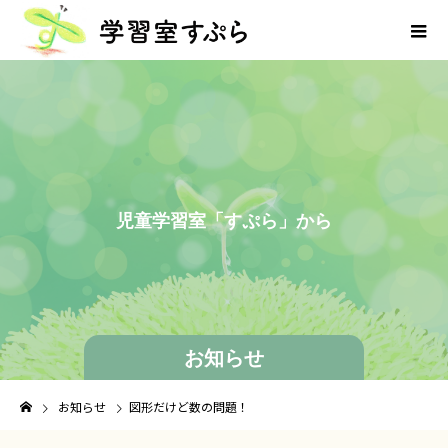
児
童
学
習
室
「
す
ぷ
ら
」
か
ら
の
お
お知らせ
お知らせ
図形だけど数の問題！