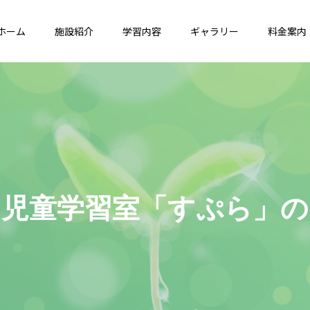
ホーム
施設紹介
学習内容
ギャラリー
料金案内
児
童
学
習
室
「
す
ぷ
ら
」
の
ギ
ャ
ラ
リ
ー
の
ご
紹
介