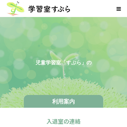
児
童
学
習
室
「
す
ぷ
ら
」
の
利
利用案内
入退室の連絡