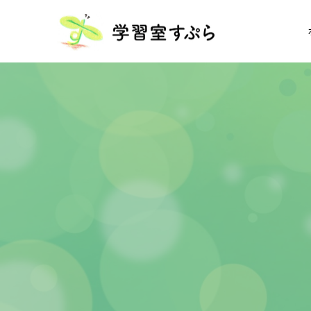
児
童
学