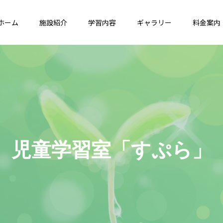
ホーム
施設紹介
学習内容
ギャラリー
料金案内
習
室
「
す
ぷ
ら
」
か
ら
の
お