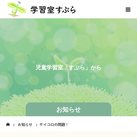
児
童
学
習
室
「
す
ぷ
ら
」
か
ら
の
お知らせ
お知らせ
サイコロの問題！