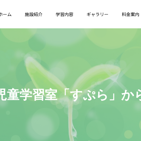
ホーム
施設紹介
学習内容
ギャラリー
料金案内
習
室
「
す
ぷ
ら
」
か
ら
の
お