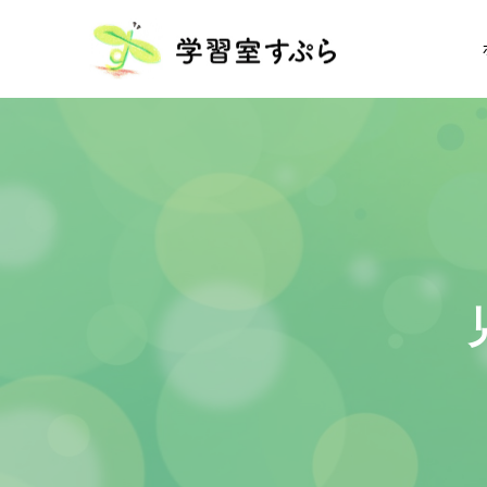
児
童
学